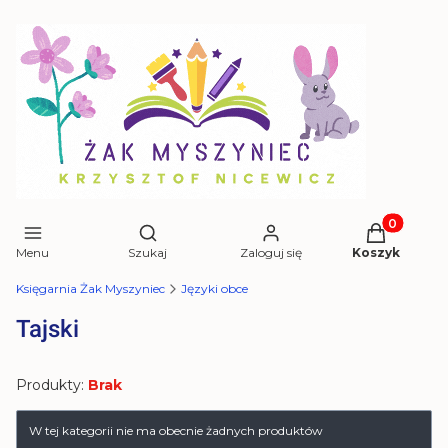
Produkty w 
Otwórz wyszukiwarkę
Menu
Szukaj
Zaloguj się
Koszyk
Księgarnia Żak Myszyniec
Języki obce
Tajski
Produkty:
Brak
Lista produktów
W tej kategorii nie ma obecnie żadnych produktów