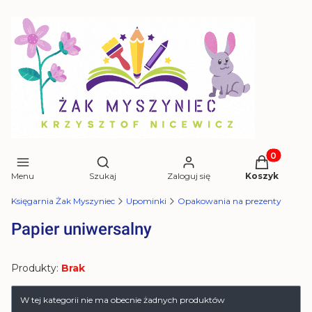
Produkty w 
Otwórz wyszukiwarkę
Menu
Szukaj
Zaloguj się
Koszyk
Księgarnia Żak Myszyniec
Upominki
Opakowania na prezenty
Papier uniwersalny
Produkty:
Brak
Lista produktów
W tej kategorii nie ma obecnie żadnych produktów