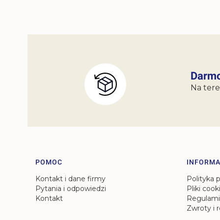
Darmo
Na tere
Linki w stopce
POMOC
INFORMA
Kontakt i dane firmy
Polityka 
Pytania i odpowiedzi
Pliki cook
Kontakt
Regulami
Zwroty i 