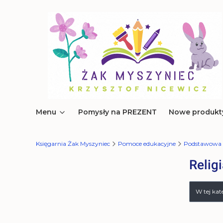
Menu
Pomysły na PREZENT
Nowe produkt
Księgarnia Żak Myszyniec
Pomoce edukacyjne
Podstawowa
Relig
Lista 
W tej ka