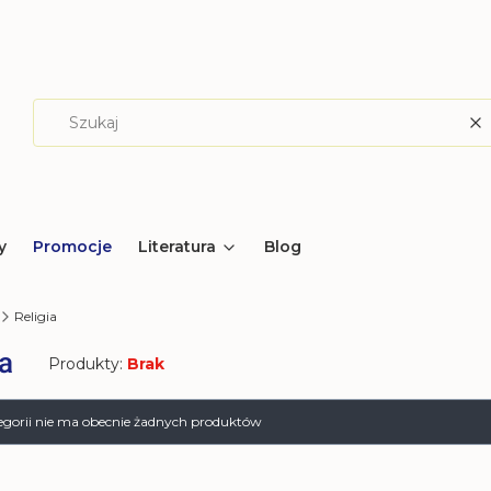
W
y
Promocje
Literatura
Blog
Religia
ia
Produkty:
Brak
produktów
tegorii nie ma obecnie żadnych produktów