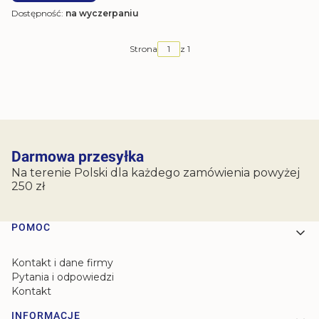
Dostępność:
na wyczerpaniu
Strona
z 1
Darmowa przesyłka
Na terenie Polski dla każdego zamówienia powyżej
250 zł
Linki w stopce
POMOC
Kontakt i dane firmy
Pytania i odpowiedzi
Kontakt
INFORMACJE