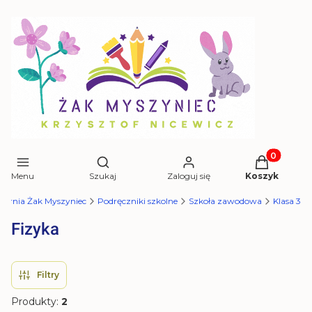
Produkty w 
Otwórz wyszukiwarkę
Menu
Szukaj
Zaloguj się
Koszyk
garnia Żak Myszyniec
Podręczniki szkolne
Szkoła zawodowa
Klasa 3
Fizyka
Filtry
Produkty:
2