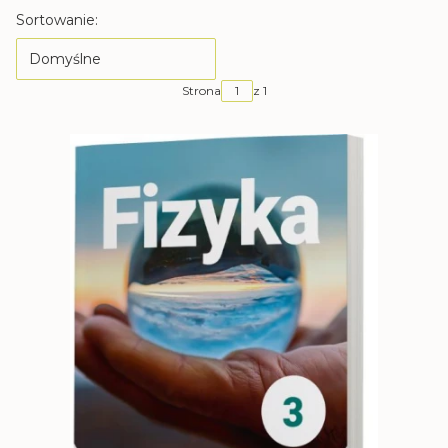
Lista produktów
Sortowanie:
Domyślne
Strona
z 1