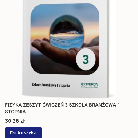
FIZYKA ZESZYT ĆWICZEŃ 3 SZKOŁA BRANŻOWA 1
STOPNIA
Cena
30,28 zł
Do koszyka