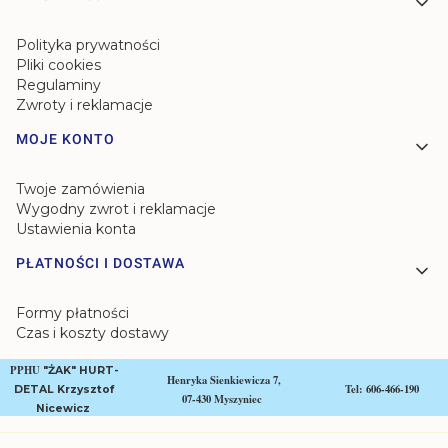
Polityka prywatności
Pliki cookies
Regulaminy
Zwroty i reklamacje
MOJE KONTO
Twoje zamówienia
Wygodny zwrot i reklamacje
Ustawienia konta
PŁATNOŚCI I DOSTAWA
Formy płatności
Czas i koszty dostawy
PPHU
"ŻAK" HURT-
Henryka Sienkiewicza 7,
Tel: 606-466-190
DETAL Krzysztof
07-430 Myszyniec
Nicewicz