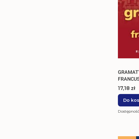
GRAMAT
FRANCUS
Cena
17,18 zł
Do ko
Dostępnoś