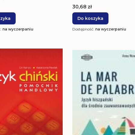
Cena
30,68 zł
szyka
Do koszyka
ć:
na wyczerpaniu
Dostępność:
na wyczerpaniu