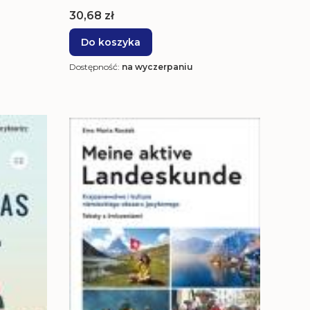
Cena
30,68 zł
Do koszyka
Dostępność:
na wyczerpaniu