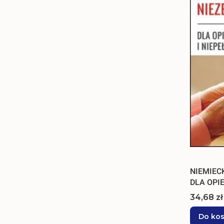
NIEMIEC
DLA OPIE
Cena
34,68 zł
Do ko