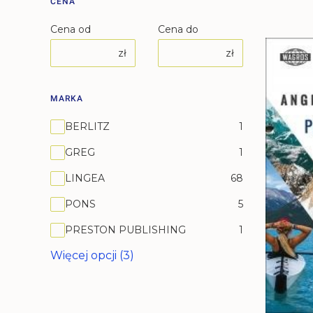
CENA
Cena od
Cena do
zł
zł
MARKA
Marka
BERLITZ
1
GREG
1
LINGEA
68
PONS
5
PRESTON PUBLISHING
1
Więcej opcji (3)