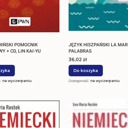
HIŃSKI POMOCNIK
JĘZYK HISZPAŃSKI LA MAR
 + CD, LIN KAI-YU
PALABRAS
Cena
36,02 zł
szyka
Do koszyka
ć:
na wyczerpaniu
Dostępność:
na wyczerpaniu