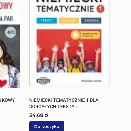
ZYKOWY
NIEMIECKI TEMATYCZNIE 1 DLA
DOROSŁYCH TEKSTY -...
Cena
34,68 zł
Do koszyka