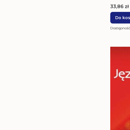
Cena
33,86 zł
Do ko
Dostępnoś