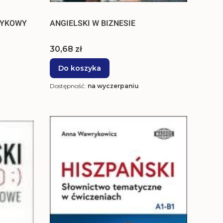
ZYKOWY
ANGIELSKI W BIZNESIE
Cena
30,68 zł
Do koszyka
Dostępność:
na wyczerpaniu