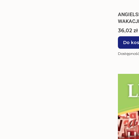
ANGIELSK
WAKACJE
Cena
36,02 zł
Do ko
Dostępnoś