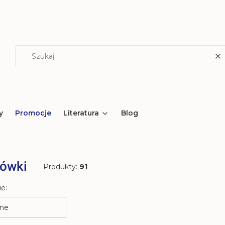
W
y
Promocje
Literatura
Blog
ówki
Produkty:
91
produktów
e:
ne