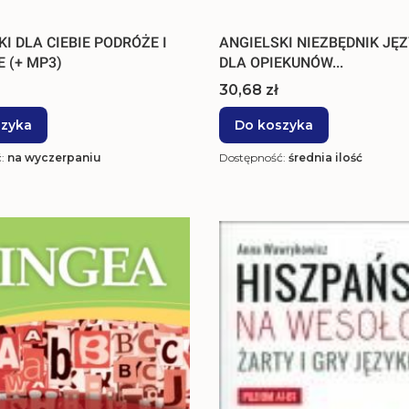
I DLA CIEBIE PODRÓŻE I
ANGIELSKI NIEZBĘDNIK JĘ
 (+ MP3)
DLA OPIEKUNÓW...
Cena
30,68 zł
szyka
Do koszyka
ć:
na wyczerpaniu
Dostępność:
średnia ilość