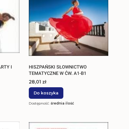
RTY I
HISZPAŃSKI SŁOWNICTWO
TEMATYCZNE W ĆW. A1-B1
Cena
28,01 zł
Do koszyka
Dostępność:
średnia ilość