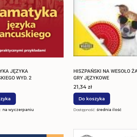
YKA JĘZYKA
HISZPAŃSKI NA WESOŁO ŻA
KIEGO WYD. 2
GRY JĘZYKOWE
Cena
21,34 zł
szyka
Do koszyka
ć:
na wyczerpaniu
Dostępność:
średnia ilość