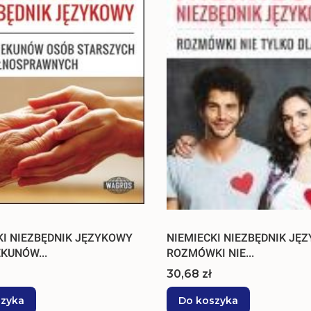
KI NIEZBĘDNIK JĘZYKOWY
NIEMIECKI NIEZBĘDNIK JĘ
KUNÓW...
ROZMÓWKI NIE...
Cena
30,68 zł
szyka
Do koszyka