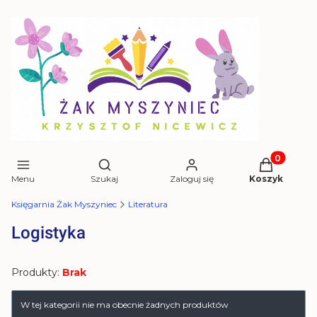
Produkty w 
Otwórz wyszukiwarkę
Menu
Szukaj
Zaloguj się
Koszyk
Księgarnia Żak Myszyniec
Literatura
Logistyka
Produkty:
Brak
Lista produktów
W tej kategorii nie ma obecnie żadnych produktów