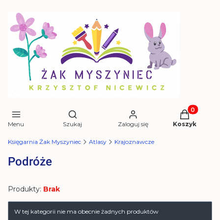
Produkty w 
Otwórz wyszukiwarkę
Menu
Szukaj
Zaloguj się
Koszyk
Księgarnia Żak Myszyniec
Atlasy
Krajoznawcze
Podróże
Produkty:
Brak
Lista produktów
W tej kategorii nie ma obecnie żadnych produktów