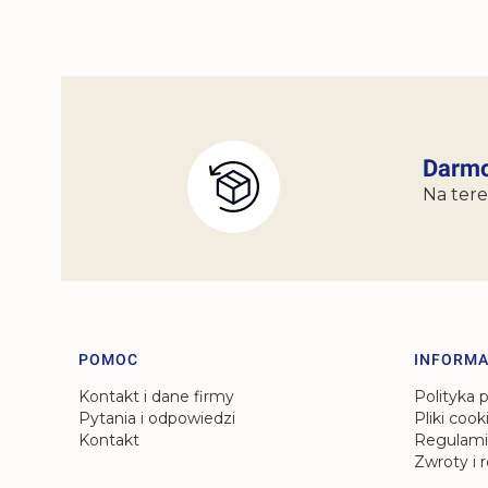
Darmo
Na tere
Linki w stopce
POMOC
INFORMA
Kontakt i dane firmy
Polityka 
Pytania i odpowiedzi
Pliki cook
Kontakt
Regulami
Zwroty i 