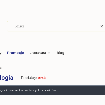
W
y
Promocje
Literatura
Blog
ia
logia
Produkty:
Brak
produktów
tegorii nie ma obecnie żadnych produktów