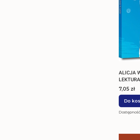
ALICJA 
LEKTUR
Cena
7,05 zł
Do ko
Dostępnoś