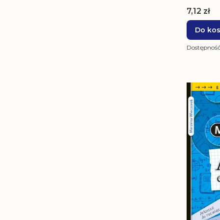
Cena
7,12 zł
Do ko
Dostępnoś