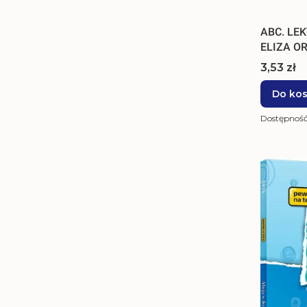
ABC. LE
ELIZA O
Cena
3,53 zł
Do ko
Dostępnoś