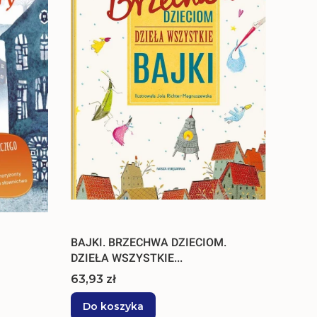
BAJKI. BRZECHWA DZIECIOM.
DZIEŁA WSZYSTKIE...
Cena
63,93 zł
Do koszyka