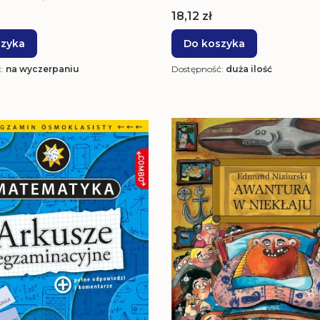
Cena
18,12 zł
szyka
Do koszyka
ć:
na wyczerpaniu
Dostępność:
duża ilość