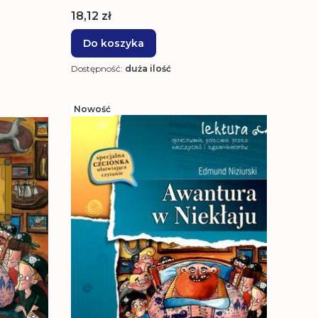
Cena
18,12 zł
Do koszyka
Dostępność:
duża ilość
Nowość