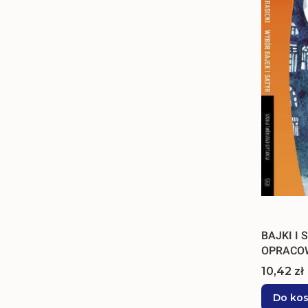
BAJKI I 
OPRACO
Cena
10,42 zł
Do ko