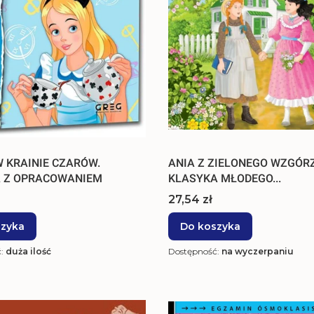
W KRAINIE CZARÓW.
ANIA Z ZIELONEGO WZGÓR
A Z OPRACOWANIEM
KLASYKA MŁODEGO...
Cena
27,54 zł
szyka
Do koszyka
ć:
duża ilość
Dostępność:
na wyczerpaniu