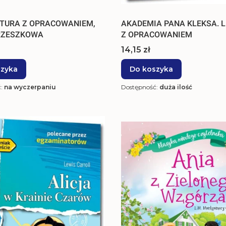
KTURA Z OPRACOWANIEM,
AKADEMIA PANA KLEKSA. 
RZESZKOWA
Z OPRACOWANIEM
Cena
14,15 zł
szyka
Do koszyka
ć:
na wyczerpaniu
Dostępność:
duża ilość