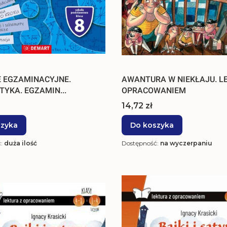
 EGZAMINACYJNE.
AWANTURA W NIEKŁAJU. L
YKA. EGZAMIN...
OPRACOWANIEM
Cena
14,72 zł
szyka
Do koszyka
ć:
duża ilość
Dostępność:
na wyczerpaniu