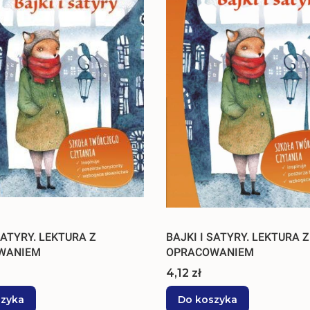
SATYRY. LEKTURA Z
BAJKI I SATYRY. LEKTURA Z
WANIEM
OPRACOWANIEM
Cena
4,12 zł
szyka
Do koszyka