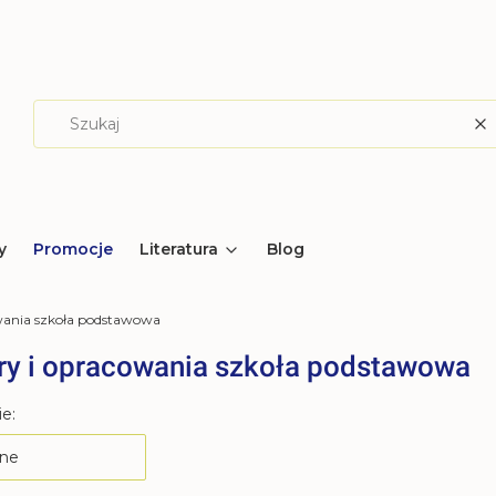
W
y
Promocje
Literatura
Blog
wania szkoła podstawowa
ry i opracowania szkoła podstawowa
produktów
e:
ne