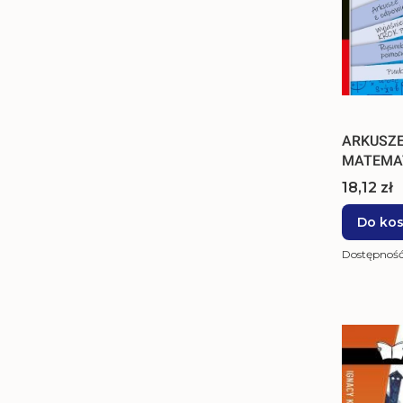
ARKUSZE
MATEMAT
Cena
18,12 zł
Do ko
Dostępnoś