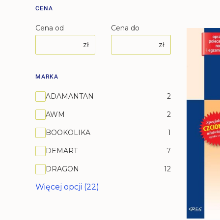
CENA
Cena od
Cena do
zł
zł
MARKA
Marka
ADAMANTAN
2
AWM
2
BOOKOLIKA
1
DEMART
7
DRAGON
12
Więcej opcji (22)