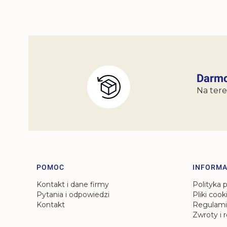
Darmo
Na tere
Linki w stopce
POMOC
INFORMA
Kontakt i dane firmy
Polityka 
Pytania i odpowiedzi
Pliki cook
Kontakt
Regulami
Zwroty i 