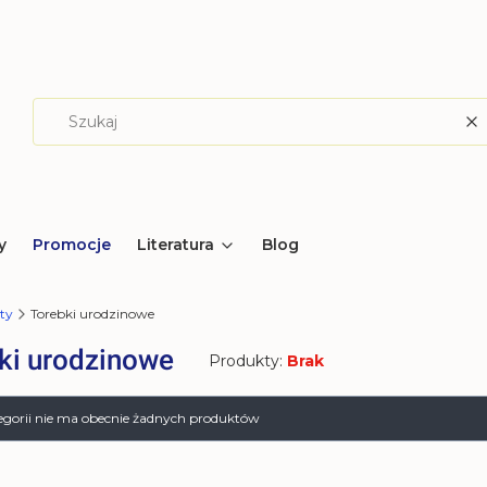
W
y
Promocje
Literatura
Blog
ty
Torebki urodzinowe
ki urodzinowe
Produkty:
Brak
produktów
tegorii nie ma obecnie żadnych produktów