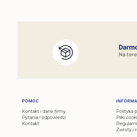
Darmo
Na tere
Linki w stopce
POMOC
INFORMA
Kontakt i dane firmy
Polityka 
Pytania i odpowiedzi
Pliki cook
Kontakt
Regulami
Zwroty i 