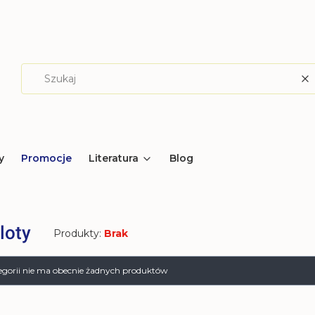
W
y
Promocje
Literatura
Blog
loty
Produkty:
Brak
produktów
tegorii nie ma obecnie żadnych produktów