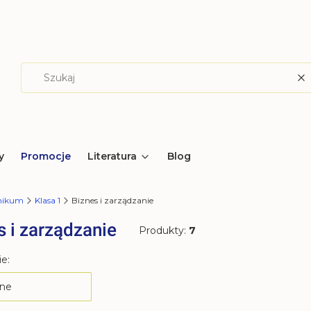
W
y
Promocje
Literatura
Blog
hnikum
Klasa 1
Biznes i zarządzanie
s i zarządzanie
Produkty:
7
produktów
e:
ne