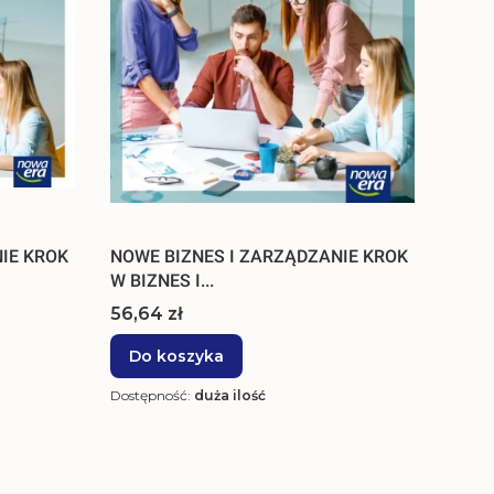
IE KROK
NOWE BIZNES I ZARZĄDZANIE KROK
W BIZNES I...
Cena
56,64 zł
Do koszyka
Dostępność:
duża ilość