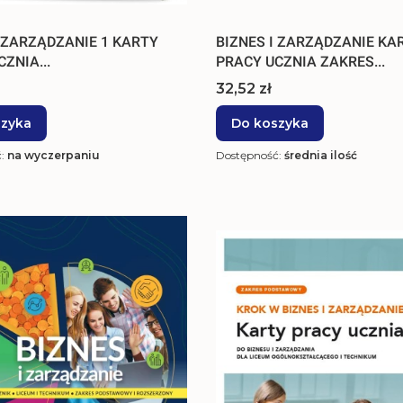
I ZARZĄDZANIE 1 KARTY
BIZNES I ZARZĄDZANIE KA
ZNIA...
PRACY UCZNIA ZAKRES...
Cena
32,52 zł
szyka
Do koszyka
ć:
na wyczerpaniu
Dostępność:
średnia ilość