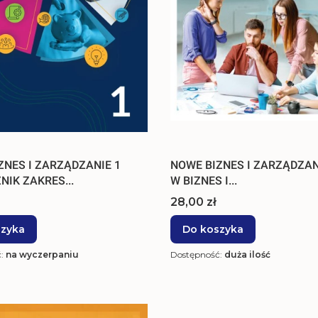
ZNES I ZARZĄDZANIE 1
NOWE BIZNES I ZARZĄDZAN
NIK ZAKRES...
W BIZNES I...
Cena
28,00 zł
szyka
Do koszyka
ć:
na wyczerpaniu
Dostępność:
duża ilość