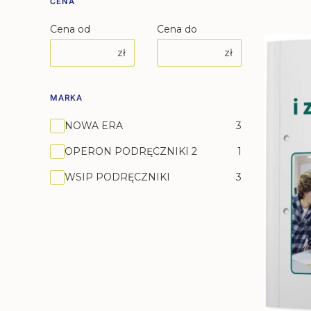
CENA
Cena od
Cena do
zł
zł
MARKA
Marka
NOWA ERA
3
OPERON PODRĘCZNIKI 2
1
WSIP PODRĘCZNIKI
3