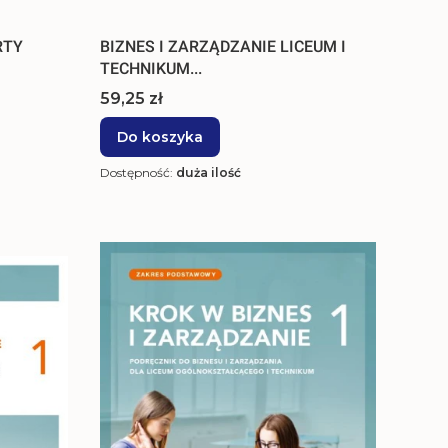
RTY
BIZNES I ZARZĄDZANIE LICEUM I
TECHNIKUM...
Cena
59,25 zł
Do koszyka
Dostępność:
duża ilość