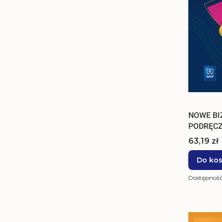
NOWE BI
PODRĘCZ
Cena
63,19 zł
Do ko
Dostępnoś