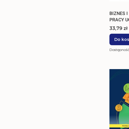
BIZNES 
PRACY UC
Cena
33,79 zł
Do ko
Dostępnoś