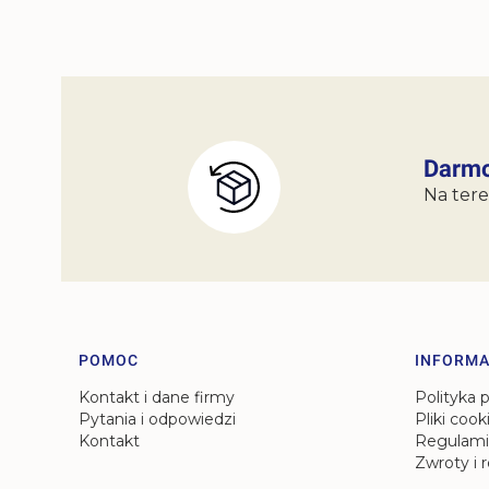
Darmo
Na tere
Linki w stopce
POMOC
INFORMA
Kontakt i dane firmy
Polityka 
Pytania i odpowiedzi
Pliki cook
Kontakt
Regulami
Zwroty i 