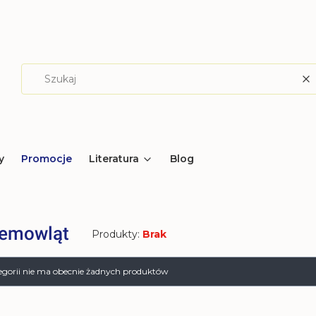
W
y
Promocje
Literatura
Blog
iemowląt
Produkty:
Brak
produktów
tegorii nie ma obecnie żadnych produktów